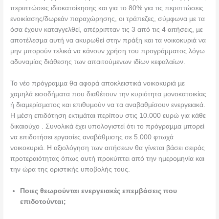
περιπτώσεις ιδιοκατοίκησης και για το 80% για τις περιπτώσεις
ενοικίασης/δωρεάν παραχώρησης, οι τράπεζες, σύµφωνα µε τα
όσα έχουν καταγγελθεί, απέρριπταν τις 3 από τις 4 αιτήσεις, µε
αποτέλεσµα αυτή να ακυρωθεί στην πράξη και τα νοικοκυριά να
µην µπορούν τελικά να κάνουν χρήση του προγράµµατος λόγω
αδυναµίας διάθεσης των απαιτούµενων ιδίων κεφαλαίων.
Το νέο πρόγραµµα θα αφορά αποκλειστικά νοικοκυριά µε
χαµηλά εισοδήµατα που διαθέτουν την κυριότητα µονοκατοικίας
ή διαµερίσµατος και επιθυµούν να τα αναβαθµίσουν ενεργειακά.
Η µέση επιδότηση εκτιµάται περίπου στις 10.000 ευρώ για κάθε
δικαιούχο . Συνολικά έχει υπολογιστεί ότι το πρόγραµµα µπορεί
να επιδοτήσει εργασίες αναβάθµισης σε 5.000 φτωχά
νοικοκυριά. Η αξιολόγηση των αιτήσεων θα γίνεται βάσει σειράς
προτεραιότητας όπως αυτή προκύπτει από την ηµεροµηνία και
την ώρα της οριστικής υποβολής τους.
Ποιες θεωρούνται ενεργειακές επεμβάσεις που
επιδοτούνται;