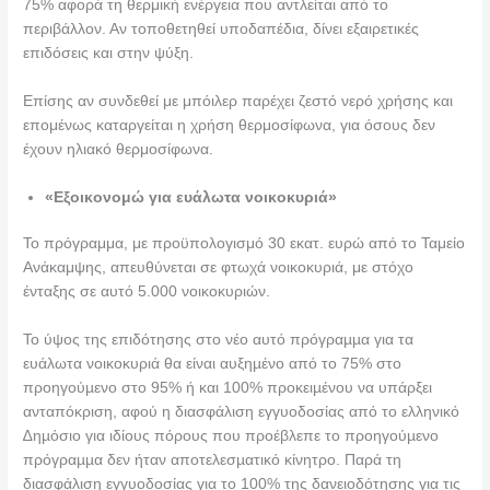
75% αφορά τη θερμική ενέργεια που αντλείται από το
περιβάλλον. Αν τοποθετηθεί υποδαπέδια, δίνει εξαιρετικές
επιδόσεις και στην ψύξη.
Επίσης αν συνδεθεί με μπόιλερ παρέχει ζεστό νερό χρήσης και
επομένως καταργείται η χρήση θερμοσίφωνα, για όσους δεν
έχουν ηλιακό θερμοσίφωνα.
«Εξοικονομώ για ευάλωτα νοικοκυριά»
Το πρόγραμμα, με προϋπολογισμό 30 εκατ. ευρώ από το Ταμείο
Ανάκαμψης, απευθύνεται σε φτωχά νοικοκυριά, με στόχο
ένταξης σε αυτό 5.000 νοικοκυριών.
Το ύψος της επιδότησης στο νέο αυτό πρόγραµµα για τα
ευάλωτα νοικοκυριά θα είναι αυξηµένο από το 75% στο
προηγούµενο στο 95% ή και 100% προκειµένου να υπάρξει
ανταπόκριση, αφού η διασφάλιση εγγυοδοσίας από το ελληνικό
∆ηµόσιο για ιδίους πόρους που προέβλεπε το προηγούµενο
πρόγραµµα δεν ήταν αποτελεσµατικό κίνητρο. Παρά τη
διασφάλιση εγγυοδοσίας για το 100% της δανειοδότησης για τις