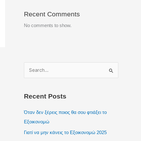
Recent Comments
No comments to show.
S
e
a
Recent Posts
r
c
Όταν δεν ξέρεις ποιος θα σου φτιάξει το
h
Εξοικονομώ
f
Γιατί να μην κάνεις το Εξοικονομώ 2025
o