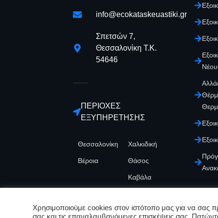
Εξοι
info@ecokataskeuastiki.gr
Εξοι
Σπετσών 7,
Εξοι
Θεσσαλονίκη Τ.Κ.
Εξοι
54646
Νέου
Αλλά
Θέρμ
ΠΕΡΙΟΧΕΣ
Θερμ
ΕΞΥΠΗΡΕΤΗΣΗΣ
Εξοι
Εξοι
Θεσσαλονίκη
Χαλκιδική
Πρόγ
Βέροια
Θάσος
Ανακα
Καβάλα
Χρησιμοποιούμε cookies στον ιστότοπo μας για να σας π
σας και τις επαναλαμβανόμενες επισκέψεις σας. Πατώντ