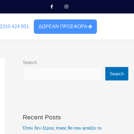
F
I
a
n
c
s
e
t
b
a
o
g
2310 424 951
ΔΩΡΕΑΝ ΠΡΟΣΦΟΡΑ
o
r
k
a
-
m
f
Search
Search
Recent Posts
Όταν δεν ξέρεις ποιος θα σου φτιάξει το