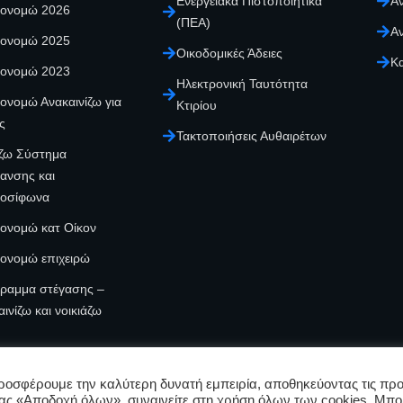
Ενεργειακά Πιστοποιητικά
Αν
κονομώ 2026
(ΠΕΑ)
Αν
κονομώ 2025
Οικοδομικές Άδειες
Κ
κονομώ 2023
Ηλεκτρονική Ταυτότητα
κονομώ Ανακαινίζω για
Κτιρίου
ς
Τακτοποιήσεις Αυθαιρέτων
ζω Σύστημα
ανσης και
οσίφωνα
κονομώ κατ Οίκον
κονομώ επιχειρώ
ραμμα στέγασης –
ινίζω και νοικιάζω
ροσφέρουμε την καλύτερη δυνατή εμπειρία, αποθηκεύοντας τις προ
ας «Αποδοχή όλων», συναινείτε στη χρήση όλων των cookies. Μπο