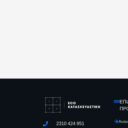
ΕΠ
ΠΡ
Ανακ
2310 424 951