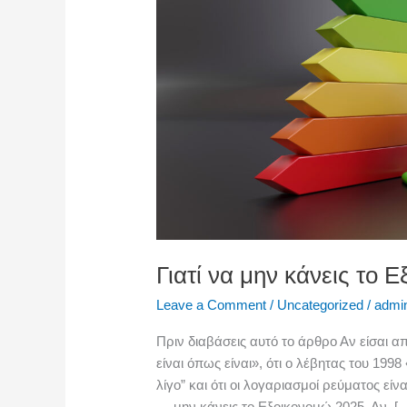
μην
κάνεις
το
Εξοικονομώ
2025
Γιατί να μην κάνεις το 
Leave a Comment
/
Uncategorized
/
admi
Πριν διαβάσεις αυτό το άρθρο Αν είσαι απ
είναι όπως είναι», ότι ο λέβητας του 19
λίγο” και ότι οι λογαριασμοί ρεύματος είν
— μην κάνεις το Εξοικονομώ 2025. Αν, [