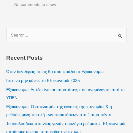
No comments to show.
S
e
a
Recent Posts
r
c
Όταν δεν ξέρεις ποιος θα σου φτιάξει το Εξοικονομώ
h
Γιατί να μην κάνεις το Εξοικονομώ 2025
f
Εξοικονομώ: Αυτές είναι οι παρατάσεις που αναμένονται από το
o
ΥΠΕΝ
r
Εξοικονομώ: Ο ευτελισμός της έννοιας της ισονομίας & η
:
μεθοδευμένη τακτική των παρατάσεων στο “παρά πέντε”
Τα «καλούδια» στα νέας γενιάς τιμολόγια ρεύματος: Εξοικονομώ,
υποδομές αερίου, υπηρεσίες υγείας κλπ