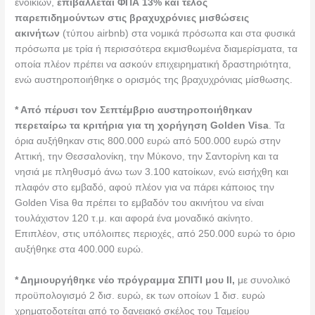
ενοικίων,
επιβάλλεται ΦΠΑ 13% και τέλος
παρεπιδημούντων στις βραχυχρόνιες μισθώσεις
ακινήτων
(τύπου airbnb) στα νομικά πρόσωπα και στα φυσικά
πρόσωπα με τρία ή περισσότερα εκμισθωμένα διαμερίσματα, τα
οποία πλέον πρέπει να ασκούν επιχειρηματική δραστηριότητα,
ενώ αυστηροποιήθηκε ο ορισμός της βραχυχρόνιας μίσθωσης.
* Από πέρυσι τον Σεπτέμβριο αυστηροποιήθηκαν
περεταίρω τα κριτήρια για τη χορήγηση Golden Visa
. Τα
όρια αυξήθηκαν στις 800.000 ευρώ από 500.000 ευρώ στην
Αττική, την Θεσσαλονίκη, την Μύκονο, την Σαντορίνη και τα
νησιά με πληθυσμό άνω των 3.100 κατοίκων, ενώ εισήχθη και
πλαφόν στο εμβαδό, αφού πλέον για να πάρει κάποιος την
Golden Visa θα πρέπει το εμβαδόν του ακινήτου να είναι
τουλάχιστον 120 τ.μ. και αφορά ένα μοναδικό ακίνητο.
Επιπλέον, στις υπόλοιπες περιοχές, από 250.000 ευρώ το όριο
αυξήθηκε στα 400.000 ευρώ.
* Δημιουργήθηκε νέο πρόγραμμα ΣΠΙΤΙ μου ΙΙ,
με συνολικό
προϋπολογισμό 2 δισ. ευρώ, εκ των οποίων 1 δισ. ευρώ
χρηματοδοτείται από το δανειακό σκέλος του Ταμείου