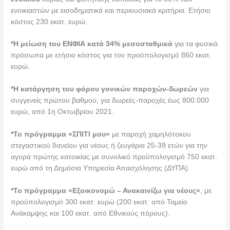
ενοικιαστών με εισοδηματικά και περιουσιακά κριτήρια. Ετήσιο
κόστος 230 εκατ. ευρώ.
*Η μείωση του ΕΝΦΙΑ κατά 34% μεσοσταθμικά
για τα φυσικά
πρόσωπα με ετήσιο κόστος για τον προϋπολογισμό 860 εκατ.
ευρώ.
*Η κατάργηση του φόρου γονικών παροχών-δωρεών
για
συγγενείς πρώτου βαθμού, για δωρεές-παροχές έως 800.000
ευρώ, από 1η Οκτωβρίου 2021.
*Το πρόγραμμα «ΣΠΙΤΙ μου»
με παροχή χαμηλότοκου
στεγαστικού δανείου για νέους ή ζευγάρια 25-39 ετών για την
αγορά πρώτης κατοικίας με συνολικό προϋπολογισμό 750 εκατ.
ευρώ από τη Δημόσια Υπηρεσία Απασχόλησης (ΔΥΠΑ).
*Το πρόγραμμα «Εξοικονομώ – Ανακαινίζω για νέους»
, με
προϋπολογισμό 300 εκατ. ευρώ (200 εκατ. από Ταμείο
Ανάκαμψης και 100 εκατ. από Εθνικούς πόρους).