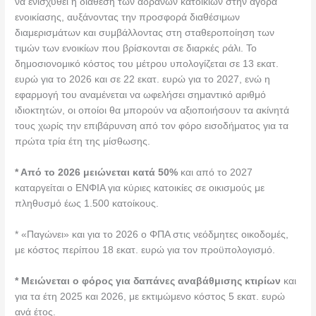
να ενισχυθεί η διάθεση των αδρανών κατοικιών στην αγορά
ενοικίασης, αυξάνοντας την προσφορά διαθέσιμων
διαμερισμάτων και συμβάλλοντας στη σταθεροποίηση των
τιμών των ενοικίων που βρίσκονται σε διαρκές ράλι. Το
δημοσιονομικό κόστος του μέτρου υπολογίζεται σε 13 εκατ.
ευρώ για το 2026 και σε 22 εκατ. ευρώ για το 2027, ενώ η
εφαρμογή του αναμένεται να ωφελήσει σημαντικό αριθμό
ιδιοκτητών, οι οποίοι θα μπορούν να αξιοποιήσουν τα ακίνητά
τους χωρίς την επιβάρυνση από τον φόρο εισοδήματος για τα
πρώτα τρία έτη της μίσθωσης.
* Από το 2026 μειώνεται κατά 50%
και από το 2027
καταργείται ο ΕΝΦΙΑ για κύριες κατοικίες σε οικισμούς με
πληθυσμό έως 1.500 κατοίκους.
* «Παγώνει» και για το 2026 ο ΦΠΑ στις νεόδμητες οικοδομές,
με κόστος περίπου 18 εκατ. ευρώ για τον προϋπολογισμό.
* Μειώνεται ο φόρος για δαπάνες αναβάθμισης κτιρίων
και
για τα έτη 2025 και 2026, με εκτιμώμενο κόστος 5 εκατ. ευρώ
ανά έτος.