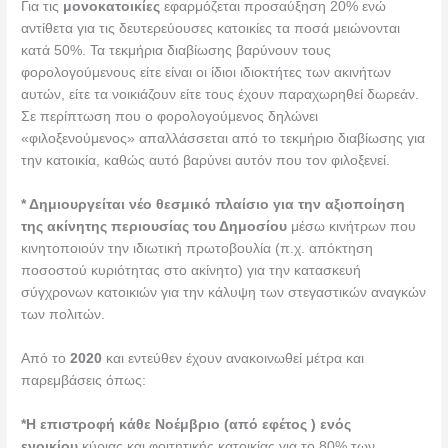
Για τις
μονοκατοικίες
εφαρμόζεται προσαύξηση 20% ενώ
αντίθετα για τις δευτερεύουσες κατοικίες τα ποσά μειώνονται
κατά 50%. Τα τεκμήρια διαβίωσης βαρύνουν τους
φορολογούμενους είτε είναι οι ίδιοι ιδιοκτήτες των ακινήτων
αυτών, είτε τα νοικιάζουν είτε τους έχουν παραχωρηθεί δωρεάν.
Σε περίπτωση που ο φορολογούμενος δηλώνει
«φιλοξενούμενος» απαλλάσσεται από το τεκμήριο διαβίωσης για
την κατοικία, καθώς αυτό βαρύνει αυτόν που τον φιλοξενεί.
* Δημιουργείται νέο θεσμικό πλαίσιο για την αξιοποίηση
της ακίνητης περιουσίας του Δημοσίου
μέσω κινήτρων που
κινητοποιούν την ιδιωτική πρωτοβουλία (π.χ. απόκτηση
ποσοστού κυριότητας στο ακίνητο) για την κατασκευή
σύγχρονων κατοικιών για την κάλυψη των στεγαστικών αναγκών
των πολιτών.
Από το
2020
και εντεύθεν έχουν ανακοινωθεί μέτρα και
παρεμβάσεις όπως:
*Η επιστροφή κάθε Νοέμβριο (από εφέτος ) ενός
ενοικίου
κύριας και φοιτητικής κατοικίας για το 80% των