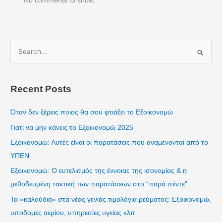
No comments to show.
S
e
a
Recent Posts
r
c
Όταν δεν ξέρεις ποιος θα σου φτιάξει το Εξοικονομώ
h
Γιατί να μην κάνεις το Εξοικονομώ 2025
f
Εξοικονομώ: Αυτές είναι οι παρατάσεις που αναμένονται από το
o
ΥΠΕΝ
r
Εξοικονομώ: Ο ευτελισμός της έννοιας της ισονομίας & η
:
μεθοδευμένη τακτική των παρατάσεων στο “παρά πέντε”
Τα «καλούδια» στα νέας γενιάς τιμολόγια ρεύματος: Εξοικονομώ,
υποδομές αερίου, υπηρεσίες υγείας κλπ