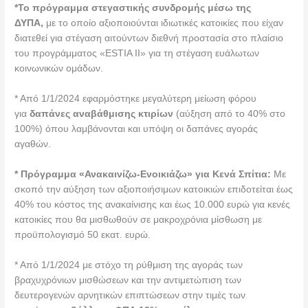
*Το πρόγραμμα στεγαστικής συνδρομής μέσω της
ΔΥΠΑ,
με το οποίο αξιοποιούνται ιδιωτικές κατοικίες που είχαν
διατεθεί για στέγαση αιτούντων διεθνή προστασία στο πλαίσιο
του προγράμματος «ESTIA II» για τη στέγαση ευάλωτων
κοινωνικών ομάδων.
* Από 1/1/2024 εφαρμόστηκε μεγαλύτερη μείωση φόρου
για
δαπάνες αναβάθμισης κτιρίων
(αύξηση από το 40% στο
100%) όπου λαμβάνονται και υπόψη οι δαπάνες αγοράς
αγαθών.
* Πρόγραμμα «Ανακαινίζω-Ενοικιάζω» για Κενά Σπίτια:
Με
σκοπό την αύξηση των αξιοποιήσιμων κατοικιών επιδοτείται έως
40% του κόστος της ανακαίνισης και έως 10.000 ευρώ για κενές
κατοικίες που θα μισθωθούν σε μακροχρόνια μίσθωση με
προϋπολογισμό 50 εκατ. ευρώ.
* Από 1/1/2024 με στόχο τη ρύθμιση της αγοράς των
βραχυχρόνιων μισθώσεων και την αντιμετώπιση των
δευτερογενών αρνητικών επιπτώσεων στην τιμές των