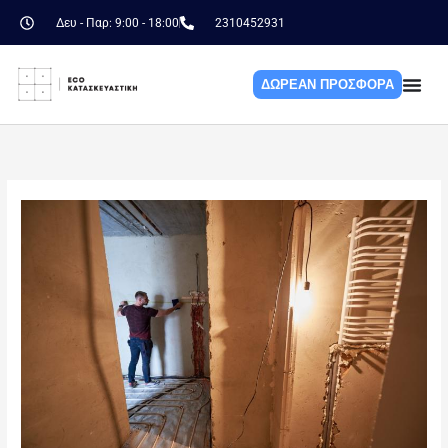
Skip
Δευ - Παρ: 9:00 - 18:00
2310452931
to
content
ΔΩΡΕΑΝ ΠΡΟΣΦΟΡΑ