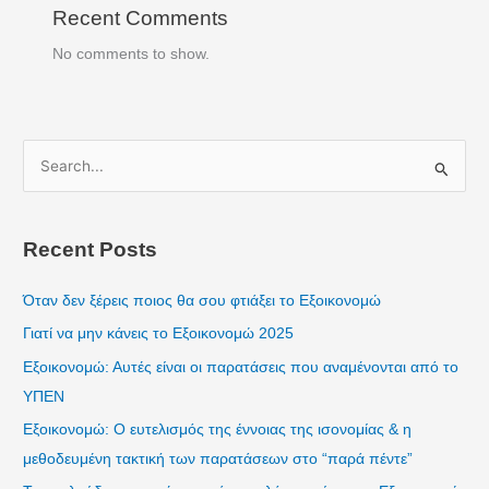
Recent Comments
No comments to show.
S
e
a
Recent Posts
r
c
Όταν δεν ξέρεις ποιος θα σου φτιάξει το Εξοικονομώ
h
Γιατί να μην κάνεις το Εξοικονομώ 2025
f
Εξοικονομώ: Αυτές είναι οι παρατάσεις που αναμένονται από το
o
ΥΠΕΝ
r
Εξοικονομώ: Ο ευτελισμός της έννοιας της ισονομίας & η
:
μεθοδευμένη τακτική των παρατάσεων στο “παρά πέντε”