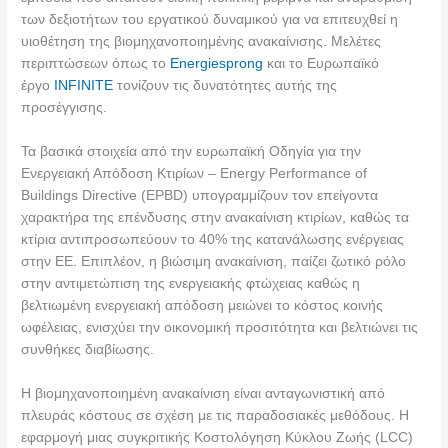
των δεξιοτήτων του εργατικού δυναμικού για να επιτευχθεί η
υιοθέτηση της βιομηχανοποιημένης ανακαίνισης. Μελέτες
περιπτώσεων όπως το
Energiesprong
και το Ευρωπαϊκό
έργο
INFINITE
τονίζουν τις δυνατότητες αυτής της
προσέγγισης.
Τα βασικά στοιχεία από την ευρωπαϊκή Οδηγία για την
Ενεργειακή Απόδοση Κτιρίων – Energy Performance of
Buildings Directive (EPBD) υπογραμμίζουν τον επείγοντα
χαρακτήρα της επένδυσης στην ανακαίνιση κτιρίων, καθώς τα
κτίρια αντιπροσωπεύουν το 40% της κατανάλωσης ενέργειας
στην ΕΕ. Επιπλέον, η βιώσιμη ανακαίνιση, παίζει ζωτικό ρόλο
στην αντιμετώπιση της ενεργειακής φτώχειας καθώς η
βελτιωμένη ενεργειακή απόδοση μειώνει το κόστος κοινής
ωφέλειας, ενισχύει την οικονομική προσιτότητα και βελτιώνει τις
συνθήκες διαβίωσης.
Η βιομηχανοποιημένη ανακαίνιση είναι ανταγωνιστική από
πλευράς κόστους σε σχέση με τις παραδοσιακές μεθόδους. Η
εφαρμογή μιας συγκριτικής Κοστολόγηση Κύκλου Ζωής (LCC)