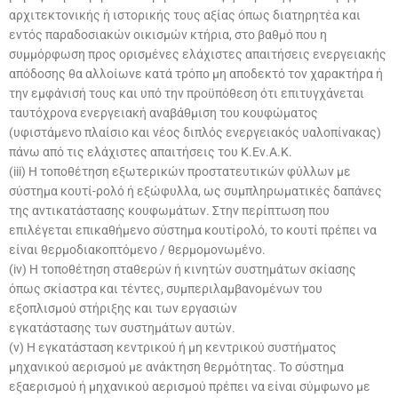
αρχιτεκτονικής ή ιστορικής τους αξίας όπως διατηρητέα και
εντός παραδοσιακών οικισμών κτήρια, στο βαθμό που η
συμμόρφωση προς ορισμένες ελάχιστες απαιτήσεις ενεργειακής
απόδοσης θα αλλοίωνε κατά τρόπο μη αποδεκτό τον χαρακτήρα ή
την εμφάνισή τους και υπό την προϋπόθεση ότι επιτυγχάνεται
ταυτόχρονα ενεργειακή αναβάθμιση του κουφώματος
(υφιστάμενο πλαίσιο και νέος διπλός ενεργειακός υαλοπίνακας)
πάνω από τις ελάχιστες απαιτήσεις του Κ.Εν.Α.Κ.
(iii) Η τοποθέτηση εξωτερικών προστατευτικών φύλλων με
σύστημα κουτί-ρολό ή εξώφυλλα, ως συμπληρωματικές δαπάνες
της αντικατάστασης κουφωμάτων. Στην περίπτωση που
επιλέγεται επικαθήμενο σύστημα κουτίρολό, το κουτί πρέπει να
είναι θερμοδιακοπτόμενο / θερμομονωμένο.
(iv) Η τοποθέτηση σταθερών ή κινητών συστημάτων σκίασης
όπως σκίαστρα και τέντες, συμπεριλαμβανομένων του
εξοπλισμού στήριξης και των εργασιών
εγκατάστασης των συστημάτων αυτών.
(v) Η εγκατάσταση κεντρικού ή μη κεντρικού συστήματος
μηχανικού αερισμού με ανάκτηση θερμότητας. Το σύστημα
εξαερισμού ή μηχανικού αερισμού πρέπει να είναι σύμφωνο με