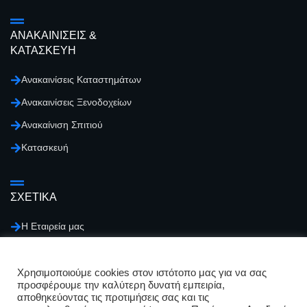
ΑΝΑΚΑΙΝΙΣΕΙΣ &
ΚΑΤΑΣΚΕΥΗ
Ανακαινίσεις Καταστημάτων
Ανακαινίσεις Ξενοδοχείων
Ανακαίνιση Σπιτιού
Κατασκευή
ΣΧΕΤΙΚΑ
Η Εταιρεία μας
Επικοινωνία
Τα νέα μας
Χρησιμοποιούμε cookies στον ιστότοπo μας για να σας
προσφέρουμε την καλύτερη δυνατή εμπειρία,
Λάβετε προσφορά
αποθηκεύοντας τις προτιμήσεις σας και τις