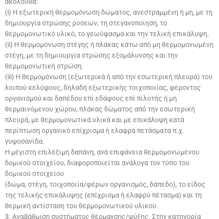
ακόλουθα:
(i) Η εξωτερική θερμομόνωση δώματος, ανεστραμμένη ή μη, με τη
δημιουργία στρώσης ρύσεων, τη στεγανοποίηση, το
θερμομονωτικό υλικό, το γεωύφασμα και την τελική επικάλυψη.
(ii) Η θερμομόνωση στέγης ή πλάκας κάτω από μη θερμομονωμένη
στέγη, με τη δημιουργία στρώσης εξομάλυνσης και την
θερμομονωτική στρώση.
(iii) Η θερμομόνωση (εξωτερικά ή από την εσωτερική πλευρά) του
λοιπού κελύφους, δηλαδή εξωτερικής τοιχοποιίας, φέροντος
οργανισμού και δαπέδου επί εδάφους επί πιλοτής ή μη
θερμαινόμενου χώρου, πλάκας δώματος από την εσωτερική
πλευρά, με θερμομονωτικά υλικά και με επικάλυψη κατά
περίπτωση οργανικό επίχρισμα ή ελαφρά πετάσματα π.χ.
γυψοσανίδα.
Η μέγιστη επιλέξιμη δαπάνη, ανά επιφάνεια θερμομονωμένου
δομικού στοιχείου, διαφοροποιείται ανάλογα τον τύπο του
δομικού στοιχείου
(δώμα, στέγη, τοιχοποιία/φέρων οργανισμός, δάπεδο), το είδος
της τελικής επικάλυψης (επίχρισμα ή ελαφρύ πέτασμα) και τη
θερμική αντίσταση του θερμομονωτικού υλικού.
3. Αναβάθμιση συστήματος θέρμανσης/ψύξης. Στην κατηγορία