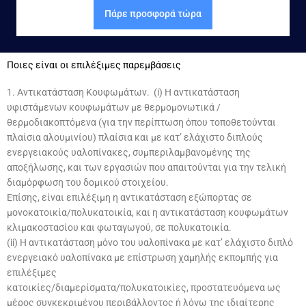
Πάρε προσφορά τώρα
Ποιες είναι οι επιλέξιμες παρεμβάσεις
1. Αντικατάσταση Κουφωμάτων. (i) Η αντικατάσταση
υφιστάμενων κουφωμάτων με θερμομονωτικά /
θερμοδιακοπτόμενα (για την περίπτωση όπου τοποθετούνται
πλαίσια αλουμινίου) πλαίσια και με κατ’ ελάχιστο διπλούς
ενεργειακούς υαλοπίνακες, συμπεριλαμβανομένης της
αποξήλωσης, και των εργασιών που απαιτούνται για την τελική
διαμόρφωση του δομικού στοιχείου.
Επίσης, είναι επιλέξιμη η αντικατάσταση εξώπορτας σε
μονοκατοικία/πολυκατοικία, και η αντικατάσταση κουφωμάτων
κλιμακοστασίου και φωταγωγού, σε πολυκατοικία.
(ii) Η αντικατάσταση μόνο του υαλοπίνακα με κατ’ ελάχιστο διπλό
ενεργειακό υαλοπίνακα με επίστρωση χαμηλής εκπομπής για
επιλέξιμες
κατοικίες/διαμερίσματα/πολυκατοικίες, προστατευόμενα ως
μέρος συγκεκριμένου περιβάλλοντος ή λόγω της ιδιαίτερης