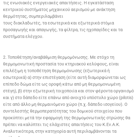
τις ενωσιακές ενεργειακές απαιτήσεις. Η εγκατάσταση
κεντρικού συστήματος μηχανικού αερισμού με ανάκτηση
θερμότητας, συμπεριλαμβάνει
τους διακλαδωτές, τα εσωτερικά και εξωτερικά στόμια
προσαγωγής και απαγωγής, τα φίλτρα, τις ηχοπαγίδες και τα
συστήματα ελέγχου.
2. Τοποθέτηση/αναβάθμιση θερμομόνωσης. Με στόχο τη
θερμομονωτική προστασία του κτηριακού κελύφους, είναι
επιλέξιμη η τοποθέτηση θερμομόνωσης (εξωτερικά ή
εσωτερικά) α) στην επιστέγαση (είτε αυτή διαμορφώνεται ως
επίπεδο δώμα είτε ως οροφή κάτω από μη θερμομονωμένη
στέγη), β) στην εξωτερική τοιχοποιία και στον φέροντα οργανισμό
και γ) στο δάπεδο είτε επάνω από ανοιχτό υπόστυλο χώρο (pilotis)
είτε από άλλο μη θερμαινόμενο χώρο (π.χ. δάπεδο ισογείου). Ο
συντελεστής θερμοπερατότητας του δομικού στοιχείου που
προκύπτει μετά την εφαρμογή της θερμομονωτικής στρώσης θα
πρέπει να καλύπτει τις ελάχιστες απαιτήσεις του Κ.Εν.Α.Κ.
Αναλυτικότερα, στην κατηγορία αυτή περιλαμβάνονται τα