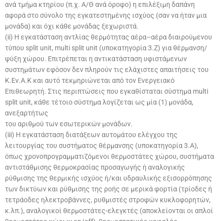
ανά τμήμα κτηρίου (π.χ. Α/Θ ανά όροφο) η επιλέξιμη δαπάνη
αφορά στο σύνολο της εγκατεστημένης ισχύος (σαν να ήταν μια
μονάδα) και όχι κάθε μονάδας ξεχωριστά.
(ii) Η εγκατάσταση αντλίας θερμότητας αέρα–αέρα διαιρούμενου
τύπου split unit, multi split unit (υποκατηγορία 3.Ζ) για θέρμανση/
ψύξη χώρου. Επιτρέπεται η αντικατάσταση υφιστάμενων
συστημάτων εφόσον δεν πληρούν τις ελάχιστες απαιτήσεις του
Κ.Εν.Α.Κ και αυτό τεκμηριώνεται από τον Ενεργειακό
Επιθεωρητή. Στις περιπτώσεις που εγκαθίσταται σύστημα multi
split unit, κάθε τέτοιο σύστημα λογίζεται ως μία (1) μονάδα,
ανεξαρτήτως
του αριθμού των εσωτερικών μονάδων.
(iii) Η εγκατάσταση διατάξεων αυτομάτου ελέγχου της
λειτουργίας του συστήματος θέρμανσης (υποκατηγορία 3.A),
όπως χρονοπρογραμματιζόμενοι θερμοστάτες χώρου, συστήματα
αντιστάθμισης θερμοκρασίας προσαγωγής ή αναλογικής
ρύθμισης της θερμικής ισχύος ή/και υδραυλικής εξισορρόπησης
των δικτύων και ρύθμισης της ροής σε μερικά φορτία (τρίοδες ή
τετράοδες ηλεκτροβάννες, ρυθμιστές στροφών κυκλοφορητών,
κ.λπ.), αναλογικοί θερμοστάτες-ελεγκτές (αποκλείονται οι απλοί