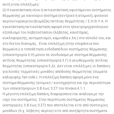
αυτή είναι επιλέξιμες:
(i) Η εγκατάσταση νέου ή αντικατάσταση υφιστάμενου συστήματος
θέρμανσης με καινούριο σύστημα (κεντρικό ή ατομικό), φυσικού
αερίου/υγραερίου/βιομάζας/αντλίας θερμότητας / Σ.Η.Θ.Υ.Α. Η
εγκατάσταση/αντικατάσταση αφορά στον ηλεκτρομηχανολογικό
εξοπλισμό του λεβητοστασίου (λέβητας, καυστήρας,
κυκλοφορητής, αυτοματισμοί, καμινάδα κ.λπ.) στο σύνολό του, και
στο δίκτυο διανομής. Είναι επιλέξιμη (στην επιφάνεια που
θερμαίνει) η τοποθέτηση ενδοδαπέδιου συστήματος θέρμανσης
(υποκατηγορία 3.Η) μόνον σε συνδυασμό με σύστημα θέρμανσης
αντλίας θερμότητας (υποκατηγορία 3.Γ) ή γεωθερμικής αντλίας
θερμότητας (υποκατηγορία 3.Δ). Δεν είναι επιλέξιμες οι δαπάνες
για λοιπές τερματικές μονάδες απόδοσης θερμότητας (σώματα
καλοριφέρ, fan coils ). Η επιλέξιμη δαπάνη αφορά μόνο ένα
σύστημα θέρμανσης (ατομικό / κοινόχρηστο) και όχι περισσότερα
των υποκατηγοριών 3.Β έως 3.ΣΤ του πίνακα 4.1.1.
Η μέγιστη επιλέξιμη δαπάνη, διαφοροποιείται ανάλογα με την
ισχύ του συστήματος. Στην περίπτωση συστήματος θέρμανσης
(κατηγορίες 3.Β έως 3.ΣΤ) που αποτελείται είτε από συστοιχίες
μονάδων (π.χ. λέβητες αερίου) είτε από ανεξάρτητα συστήματα