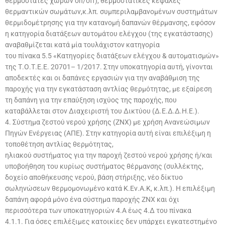
θερμοστάτες χώρων on/off), θερμοστατικές κεφαλές
θερμαντικών σωμάτων,κ.λπ. συμπεριλαμβανομένων συστημάτων
θερμιδομέτρησης για την κατανομή δαπανών θέρμανσης, εφόσον
η κατηγορία διατάξεων αυτομάτου ελέγχου (της εγκατάστασης)
αναβαθμίζεται κατά μία τουλάχιστον κατηγορία
του πίνακα 5.5 «Κατηγορίες διατάξεων ελέγχου & αυτοματισμών»
της Τ.Ο.Τ.Ε.Ε. 20701– 1/2017. Στην υποκατηγορία αυτή, γίνονται
αποδεκτές και οι δαπάνες εργασιών για την αναβάθμιση της
παροχής για την εγκατάσταση αντλίας θερμότητας, με εξαίρεση
τη δαπάνη για την επαύξηση ισχύος της παροχής, που
καταβάλλεται στον Διαχειριστή του Δικτύου (Δ.Ε.Δ.Δ.Η.Ε.).
4. Σύστημα ζεστού νερού χρήσης (ΖΝΧ) με χρήση Ανανεώσιμων
Πηγών Ενέργειας (ΑΠΕ). Στην κατηγορία αυτή είναι επιλέξιμη η
τοποθέτηση αντλίας θερμότητας,
ηλιακού συστήματος για την παροχή ζεστού νερού χρήσης ή/και
υποβοήθηση του κυρίως συστήματος θέρμανσης (συλλέκτης,
δοχείο αποθήκευσης νερού, βάση στήριξης, νέο δίκτυο
σωληνώσεων θερμομονωμένο κατά Κ.Εν.Α.Κ, κ.λπ.). H επιλέξιμη
δαπάνη αφορά μόνο ένα σύστημα παροχής ΖΝΧ και όχι
περισσότερα των υποκατηγοριών 4.Α έως 4.Δ του πίνακα
4.1.1. Για όσες επιλέξιμες κατοικίες δεν υπάρχει εγκατεστημένο