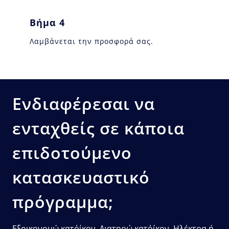
Βήμα 4
Λαμβάνεται την προσφορά σας.
Ενδιαφέρεσαι να
ενταχθείς σε κάποια
επιδοτούμενο
κατασκευαστικό
πρόγραμμα;
Εξοικονομώ κατ΄οίκον, Διατηρώ κατ΄οίκον, Ηλέκτρα ή