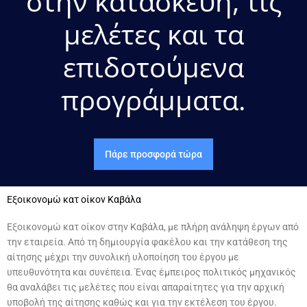
στην κατασκευή, τις
μελέτες και τα
επιδοτούμενα
προγράμματα.
Πάρε προσφορά τώρα
Εξοικονομώ κατ οίκον Καβάλα
Εξοικονομώ κατ οίκον στην Καβάλα, με πλήρη ανάληψη έργων από
την εταιρεία. Από τη δημιουργία φακέλου και την κατάθεση της
αίτησης μέχρι την συνολική υλοποίηση του έργου με
υπευθυνότητα και συνέπεια. Ένας έμπειρος πολιτικός μηχανικός
θα αναλάβει τις μελέτες που είναι απαραίτητες για την αρχική
υποβολή της αίτησης καθώς και για την εκτέλεση του έργου.